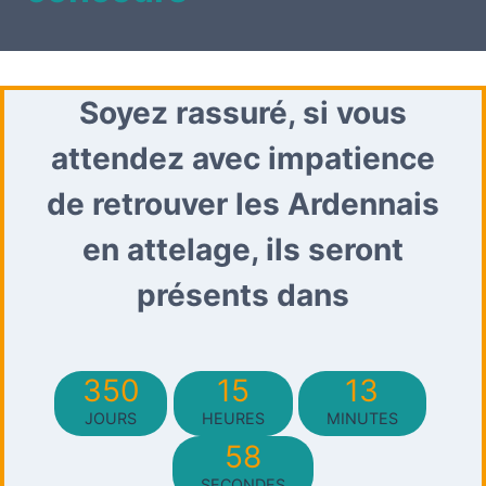
Soyez rassuré, si vous
attendez avec impatience
de retrouver les Ardennais
en attelage, ils seront
présents dans
350
15
13
JOURS
HEURES
MINUTES
57
SECONDES