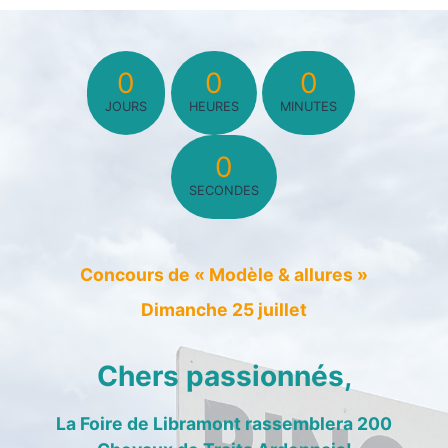
0
0
0
JOURS
HEURES
MINUTES
0
SECONDES
Concours de « Modèle & allures »
Dimanche 25 juillet
Chers passionnés,
La Foire de Libramont rassemblera 200