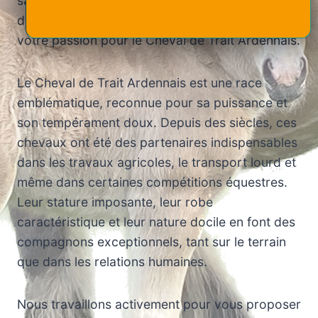
satisfaction est notre priorité et nous sommes
déterminés à vous offrir un site à la hauteur de
votre passion pour le Cheval de Trait Ardennais.
Le Cheval de Trait Ardennais est une race
emblématique, reconnue pour sa puissance et
son tempérament doux. Depuis des siècles, ces
chevaux ont été des partenaires indispensables
dans les travaux agricoles, le transport lourd et
même dans certaines compétitions équestres.
Leur stature imposante, leur robe
caractéristique et leur nature docile en font des
compagnons exceptionnels, tant sur le terrain
que dans les relations humaines.
Nous travaillons activement pour vous proposer