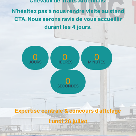
Chevaux de Traits Ardennais!
N’hésitez pas à nous rendre visite au stand
CTA. Nous serons ravis de vous accueillir
durant les 4 jours.
0
0
0
JOURS
HEURES
MINUTES
0
SECONDES
Expertise centrale & concours d’attelage
Lundi 26 juillet