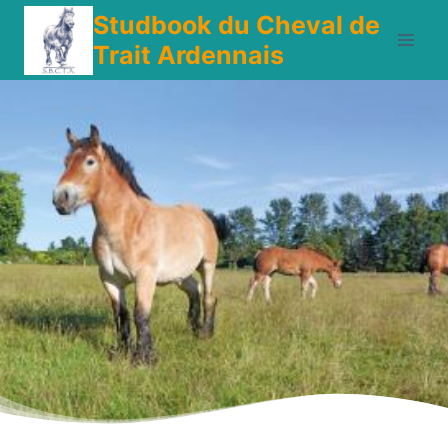
Aller
Studbook du Cheval de
au
Trait Ardennais
contenu