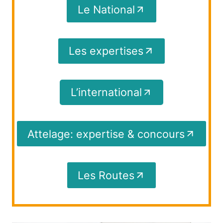
Le National
Les expertises
L’international
Attelage: expertise & concours
Les Routes