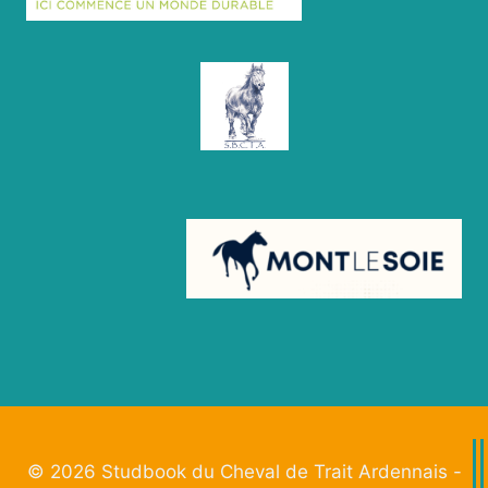
© 2026 Studbook du Cheval de Trait Ardennais -