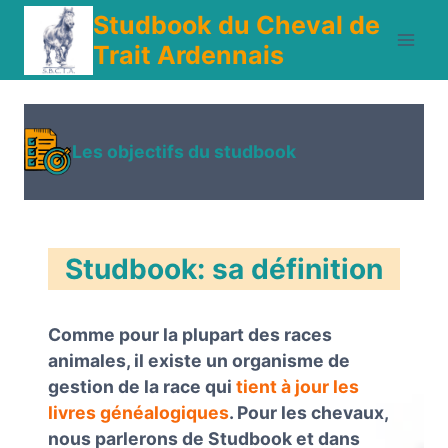
Aller
Studbook du Cheval de
au
Trait Ardennais
contenu
Les objectifs du studbook
Studbook: sa définition
Comme pour la plupart des races
animales, il existe un organisme de
gestion de la race qui
tient à jour les
livres généalogiques
. Pour les chevaux,
nous parlerons de Studbook et dans