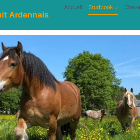
Accueil
Studbook
Chev
it Ardennais