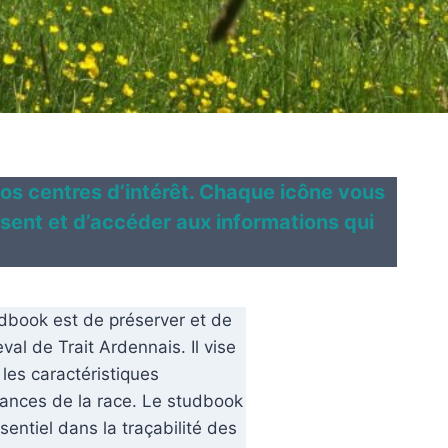
os centres d’intérêt. Chaque icône vous
ssent et d’accéder aux informations qui
udbook est de préserver et de
al de Trait Ardennais. Il vise
 les caractéristiques
mances de la race. Le studbook
entiel dans la traçabilité des