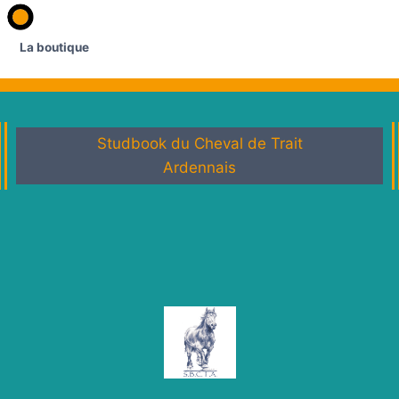
La boutique
Studbook du Cheval de Trait
Ardennais