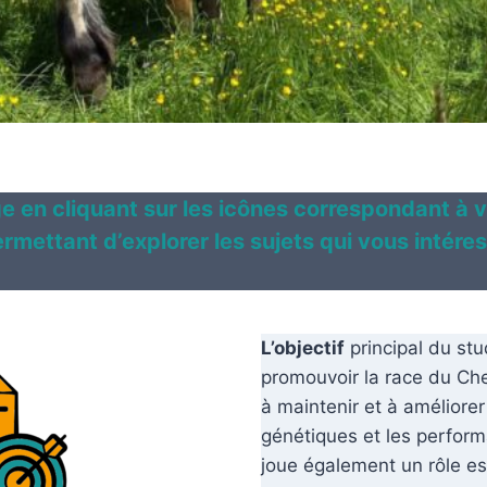
 en cliquant sur les icônes correspondant à v
ermettant d’explorer les sujets qui vous intére
L’objectif
principal du st
promouvoir la race du Chev
à maintenir et à améliorer
génétiques et les perfor
joue également un rôle ess